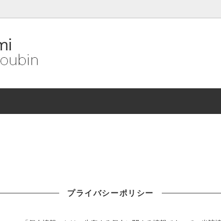
理鶏飯
奄美島豚餃子
スイーツ
プライバシーポリシー