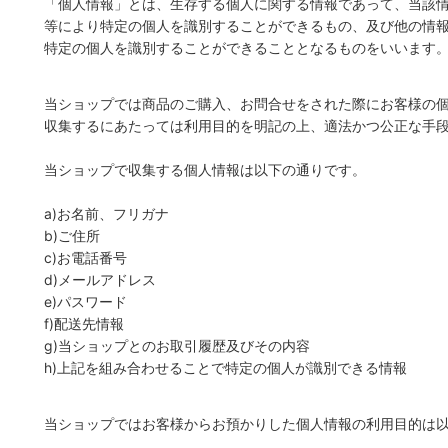
「個人情報」とは、生存する個人に関する情報であって、当該
等により特定の個人を識別することができるもの、及び他の情
特定の個人を識別することができることとなるものをいいます
当ショップでは商品のご購入、お問合せをされた際にお客様の
収集するにあたっては利用目的を明記の上、適法かつ公正な手
当ショップで収集する個人情報は以下の通りです。
a)お名前、フリガナ
b)ご住所
c)お電話番号
d)メールアドレス
e)パスワード
f)配送先情報
g)当ショップとのお取引履歴及びその内容
h)上記を組み合わせることで特定の個人が識別できる情報
当ショップではお客様からお預かりした個人情報の利用目的は