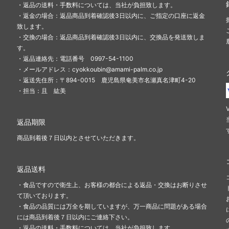
・返品の送料・手数料については、当社が負担致します。
・返金の場合：返品商品到着確認後3日以内に、ご指定の口座に返金
致します。
・交換の場合：返品商品到着確認後3日以内に、交換品を発送致しま
す。
・返品連絡先：電話番号 0997-54-1100
・メールアドレス：cyokkoubin@amami-palm.co.jp
・返送先住所：〒894-0015 鹿児島県奄美市名瀬真名津町4-20
・担当：且 紘美
返品期限
商品到着後７日以内とさせていただきます。
返品送料
・食品ですので衛生上、お客様の都合による返品・交換はお断りさせ
て頂いております。
・食品の品質には万全を期していますが、万一商品に問題がある場合
には商品到着後７日以内にご連絡下さい。
・返品の送料・手数料については、当社が負担致します