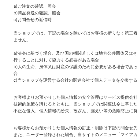
a)ご注文の確認、照会
b)商品発送の確認、照会
c)お問合せの返信時
当ショップでは、下記の場合を除いてはお客様の断りなく第三
ません。
a)法令に基づく場合、及び国の機関若しくは地方公共団体又は
行することに対して協力する必要がある場合
b)人の生命、身体又は財産の保護のために必要がある場合であ
合
c)当ショップを運営する会社の関連会社で個人データを交換す
お客様よりお預かりした個人情報の安全管理はサービス提供会
技術的施策を講じるとともに、当ショップでは関連法令に準じ
不正な侵入、個人情報の紛失、改ざん、漏えい等の危険防止に
お客様からお預かりした個人情報の訂正・削除は下記の問合せ
また、ユーザー登録された場合、当サイトのメニュー「マイア