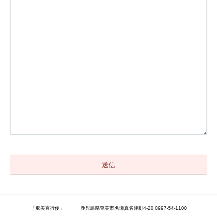
「奄美直行便」 鹿児島県奄美市名瀬真名津町4-20 0997-54-1100